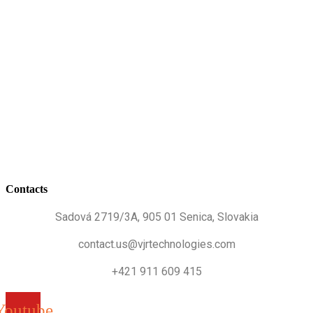
Contacts
Sadová 2719/3A, 905 01 Senica, Slovakia
contact.us@vjrtechnologies.com
+421 911 609 415
Youtube