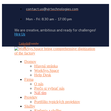
contact.us@vjrtechnologies.com
Mon - Fri: 8.30 am - 17.00 pm
We are creative, ambitious and ready for challenges!
Hire Us
Linkedin-
Youtube
in
Domov
Hlavná stránka
WorkSys.Space
Help Desk
Firma
O nás
Prečo si vybrať nás
Náš tím
Projekty
Portfólio typických projektov
Služby
Riešenia a služby