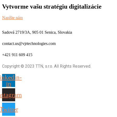
Vytvorme vašu stratégiu digitalizácie
Napíšte nám
Sadová 2719/3A, 905 01 Senica, Slovakia
contact.us@vjrtechnologies.com
+421 911 609 415
Copyright © 2023 TTN, s.r.o. All Rights Reserved.
inkedin-
in
nstagram
Twitter