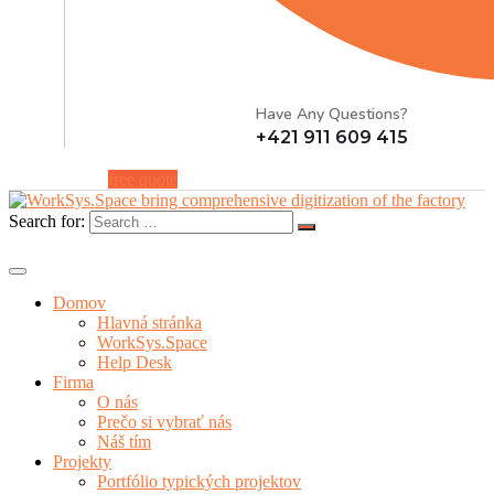
Have Any Questions?
+421 911 609 415
free quote
Search for:
Domov
Hlavná stránka
WorkSys.Space
Help Desk
Firma
O nás
Prečo si vybrať nás
Náš tím
Projekty
Portfólio typických projektov